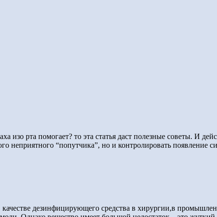
апаха изо рта помогает? то эта статья даст полезные советы. И 
ого неприятного “попутчика”, но и контролировать появление си
 качестве дезинфицирующего средства в хирургии,в промышлен
т моли. Однако вещество имеет большой недостаток – это жуткий