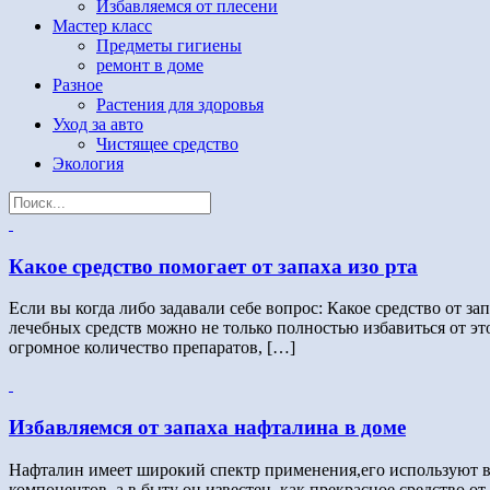
Избавляемся от плесени
Мастер класс
Предметы гигиены
ремонт в доме
Разное
Растения для здоровья
Уход за авто
Чистящее средство
Экология
Какое средство помогает от запаха изо рта
Если вы когда либо задавали себе вопрос: Какое средство от з
лечебных средств можно не только полностью избавиться от эт
огромное количество препаратов, […]
Избавляемся от запаха нафталина в доме
Нафталин имеет широкий спектр применения,его используют в
компонентов, а в быту он известен, как прекрасное средство о