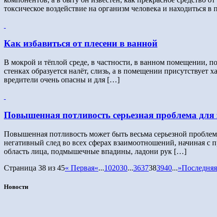
токсическое воздействие на организм человека и находиться в
Как избавиться от плесени в ванной
В мокрой и тёплой среде, в частности, в ванном помещении, по
стенках образуется налёт, слизь, а в помещении присутствует
вредители очень опасны и для […]
Повышенная потливость серьезная проблема для 
Повышенная потливость может быть весьма серьезной проблемой 
негативный след во всех сферах взаимоотношений, начиная с п
область лица, подмышечные впадины, ладони рук […]
Страница 38 из 45
« Первая
«
...
10
20
30
...
36
37
38
39
40
...
»
Последняя
Новости